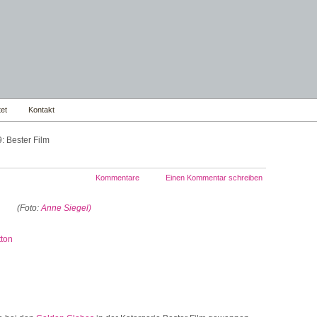
et
Kontakt
: Bester Film
Kommentare
Einen Kommentar schreiben
(Foto:
Anne Siegel)
tton