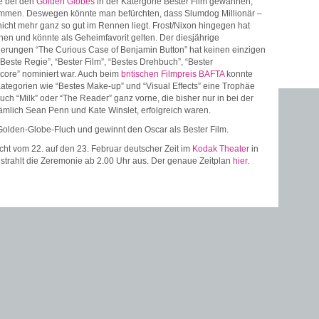
ie bei den
Golden Globes
in der Katergorie Bester Film gewannen,
kommen. Deswegen könnte man befürchten, dass Slumdog Millionär –
nicht mehr ganz so gut im Rennen liegt. Frost/Nixon hingegen hat
nnen und könnte als Geheimfavorit gelten. Der diesjährige
nierungen “The Curious Case of Benjamin Button” hat keinen einzigen
este Regie”, “Bester Film”, “Bestes Drehbuch”, “Bester
 Score” nominiert war. Auch beim
britischen Filmpreis BAFTA
konnte
 Kategorien wie “Bestes Make-up” und “Visual Effects” eine Trophäe
uch “Milk” oder “The Reader” ganz vorne, die bisher nur in bei der
ämlich Sean Penn und Kate Winslet, erfolgreich waren.
 Golden-Globe-Fluch und gewinnt den Oscar als Bester Film.
acht vom 22. auf den 23. Februar deutscher Zeit im
Kodak Theater
in
nd strahlt die Zeremonie ab 2.00 Uhr aus. Der genaue Zeitplan
hier
.