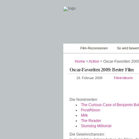
Film-Rezensionen
So wird bewert
Home
>
Action
> Oscar-Favoriten 2009
Oscar-Favoriten 2009: Bester Film
18. Februar 2009
Filmkritikerin
Die Nominierten:
The Curious Case of Benjamin Bu
Frost/Nixon
Milk
The Reader
Slumdog Millionär
Die Gewinnchancen: