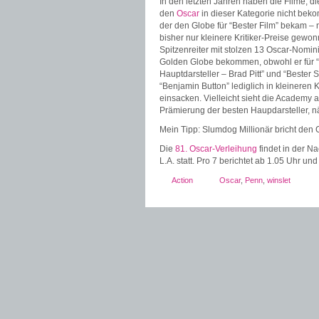
In den letzten Jahren haben die Filme, d
den
Oscar
in dieser Kategorie nicht be
der den Globe für “Bester Film” bekam – 
bisher nur kleinere Kritiker-Preise gewo
Spitzenreiter mit stolzen 13 Oscar-Nomi
Golden Globe bekommen, obwohl er für “B
Hauptdarsteller – Brad Pitt” und “Bester
“Benjamin Button” lediglich in kleineren
einsacken. Vielleicht sieht die Academy a
Prämierung der besten Haupdarsteller, n
Mein Tipp: Slumdog Millionär bricht den
Die
81. Oscar-Verleihung
findet in der N
L.A. statt. Pro 7 berichtet ab 1.05 Uhr u
Action
Oscar
,
Penn
,
winslet